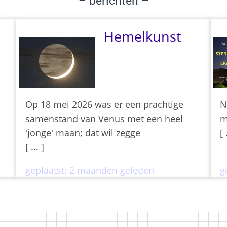
– berichten –
Hemelkunst
Op 18 mei 2026 was er een prachtige
N
samenstand van Venus met een heel
m
'jonge' maan; dat wil zegge
[ 
[ ... ]
geplaatst:
2 maanden geleden
g