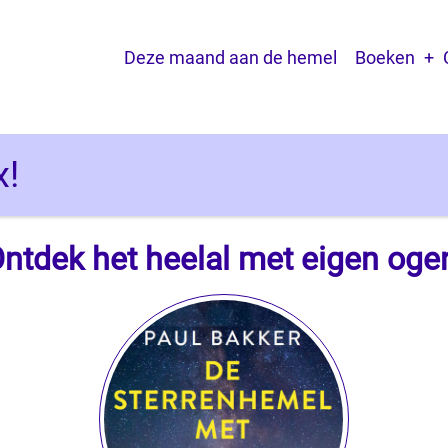
Main navigation
Deze maand aan de hemel
Boeken
x!
ntdek het heelal met eigen og