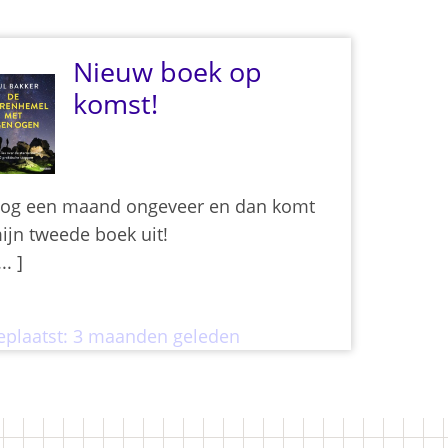
Nieuw boek op
komst!
og een maand ongeveer en dan komt
ijn tweede boek uit!
... ]
eplaatst:
3 maanden geleden