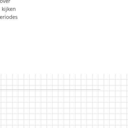
 over
 kijken
periodes