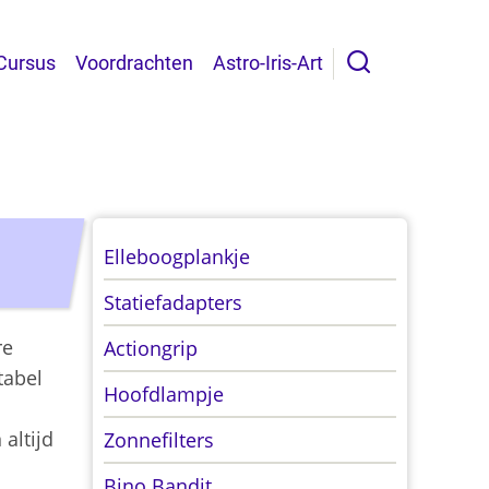
Cursus
Voordrachten
Astro-Iris-Art
Accessoires
Elleboogplankje
Statiefadapters
re
Actiongrip
tabel
Hoofdlampje
 altijd
Zonnefilters
Bino Bandit