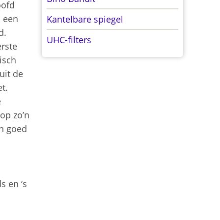
oofd
p een
Kantelbare spiegel
ld.
UHC-filters
erste
isch
uit de
t.
e
op zo’n
en goed
s en ‘s