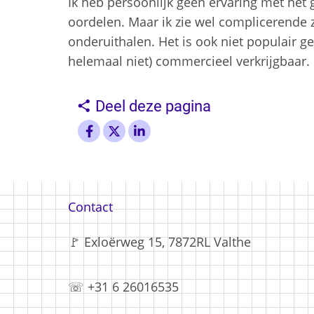
Ik heb persoonlijk geen ervaring met het 
oordelen. Maar ik zie wel complicerende 
onderuithalen. Het is ook niet populair
helemaal niet) commercieel verkrijgbaar.
Deel deze pagina
Voet
Contact
🚩 Exloërweg 15, 7872RL Valthe
☏ +31 6 26016535