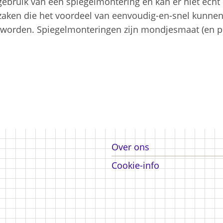
gebruik van een spiegelmontering en kan er niet echt
zaken die het voordeel van eenvoudig-en-snel kunnen
 geworden. Spiegelmonteringen zijn mondjesmaat (en 
Over ons
Over ons
Cookie-info