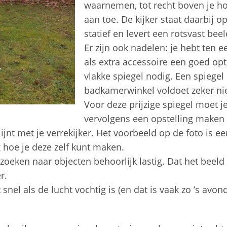
waarnemen, tot recht boven je h
aan toe. De kijker staat daarbij o
statief en levert een rotsvast bee
Er zijn ook nadelen: je hebt ten e
als extra accessoire een goed opt
vlakke spiegel nodig. Een spiegel 
badkamerwinkel voldoet zeker nie
Voor deze prijzige spiegel moet j
vervolgens een opstelling maken 
ijnt met je verrekijker. Het voorbeeld op de foto is e
g
hoe je deze zelf kunt maken.
 zoeken naar objecten behoorlijk lastig. Dat het beeld
er.
nel als de lucht vochtig is (en dat is vaak zo ’s avond